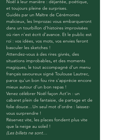
Noël à leur manière : déjantée, poétique, 
et toujours pleine de surprises.
Guidés par un Maître de Cérémonies 
malicieux, les Improzac vous embarqueront 
dans un tourbillon d’histoires improvisées 
où rien n’est écrit d’avance. Et le
public est 
roi : vos idées, vos mots, vos envies feront 
basculer les sketches !
Attendez-vous à des rires givrés, des 
situations improbables
,
 et des moments 
magiques, le tout accompagné d’un menu 
français savoureux signé Toulouse Lautrec, 
parce qu’un bon fou rire s’apprécie encore 
mieux autour d’un bon repas !
Venez célébrer Noël façon Act’in : un 
cabaret plein de fantaisie, de partage et de 
folie douce…Un seul mot d’ordre : laissez-
vous surprendre !
Réservez vite, les places fondent plus vite 
que la neige au soleil !
(Les billets ne sont…